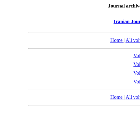
Journal archiv
Iranian Jou
Home
|
All vo
Vol
Vol
Vol
Vol
Home
|
All vo