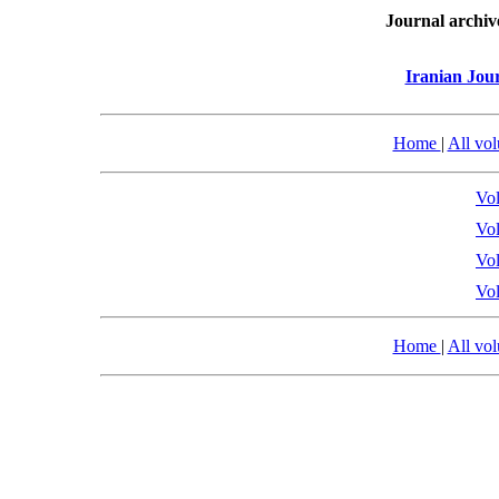
Journal archiv
Iranian Jou
Home
|
All vo
Vol
Vol
Vol
Vol
Home
|
All vo