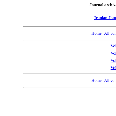
Journal archiv
Iranian Jou
Home
|
All vo
Vol
Vol
Vol
Vol
Home
|
All vo