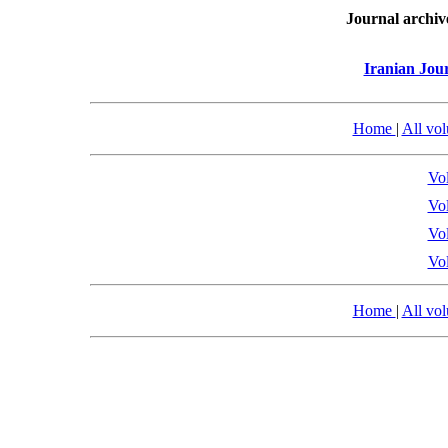
Journal archiv
Iranian Jou
Home
|
All vo
Vol
Vol
Vol
Vol
Home
|
All vo